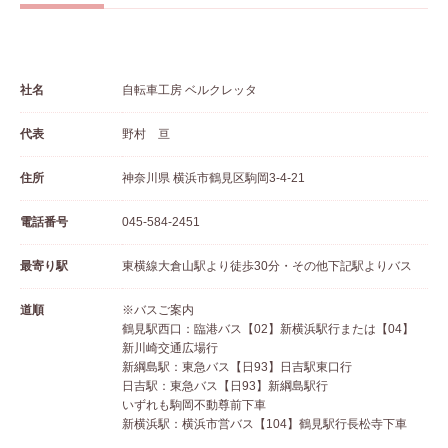
社名
自転車工房 ベルクレッタ
代表
野村 亘
住所
神奈川県 横浜市鶴見区駒岡3-4-21
電話番号
045-584-2451
最寄り駅
東横線大倉山駅より徒歩30分・その他下記駅よりバス
道順
※バスご案内
鶴見駅西口：臨港バス【02】新横浜駅行または【04】
新川崎交通広場行
新綱島駅：東急バス【日93】日吉駅東口行
日吉駅：東急バス【日93】新綱島駅行
いずれも駒岡不動尊前下車
新横浜駅：横浜市営バス【104】鶴見駅行長松寺下車