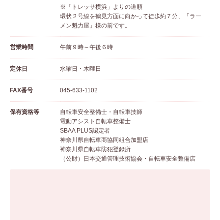
※「トレッサ横浜」よりの道順
環状２号線を鶴見方面に向かって徒歩約７分、「ラー
メン魁力屋」様の前です。
営業時間
午前９時～午後６時
定休日
水曜日・木曜日
FAX番号
045-633-1102
保有資格等
自転車安全整備士・自転車技師
電動アシスト自転車整備士
SBAA PLUS認定者
神奈川県自転車商協同組合加盟店
神奈川県自転車防犯登録所
（公財）日本交通管理技術協会・自転車安全整備店