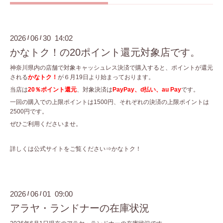
2026
06
30 14:02
/
/
かなトク！の20ポイント還元対象店です。
神奈川県内の店舗で対象キャッシュレス決済で購入すると、ポイントが還元
される
かなトク！
が６月19日より始まっております。
当店は
20％ポイント還元
、対象決済は
PayPay、d払い、au Pay
です。
一回の購入での上限ポイントは1500円、それぞれの決済の上限ポイントは
2500円です。
ぜひご利用くださいませ。
詳しくは公式サイトをご覧ください⇒かなトク！
2026
06
01 09:00
/
/
アラヤ・ランドナーの在庫状況