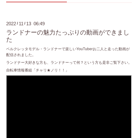
2022
11
13 06:49
/
/
ランドナーの魅力たっぷりの動画ができまし
た
ベルクレッタモデル・ランドナーで楽しいYouTuberお二人と走った動画が
配信されました。
ランドナー大好きな方も、ランドナーって何？という方も是非ご覧下さい。
自転車情報番組「チャリ★ノリ！！」