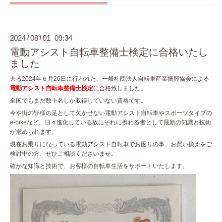
2024
08
01 09:34
/
/
電動アシスト自転車整備士検定に合格いたし
ました
去る2024年６月26日に行われた、一般社団法人自転車産業振興協会による
電動アシスト自転車整備士検定
に合格致しました。
全国でもまだ数十名しか取得していない資格です。
今や街の皆様の足として欠かせない電動アシスト自転車やスポーツタイプの
e-bikeなど、日々進化している故にそれに携わる者として最新の知識と技術
が求められます。
現在お乗りになっている電動アシスト自転車でお困りの事、お買い換えをご
検討中の方、ぜひご相談くださいませ。
確かな知識と技術で、お客様の自転車生活をサポートいたします。